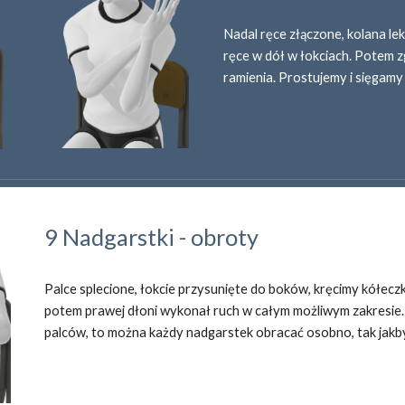
Nadal ręce złączone, kolana le
ręce w dół w łokciach. Potem z
ramienia. Prostujemy i sięgamy
9 Nadgarstki - obroty
Palce splecione, łokcie przysunięte do boków, kręcimy kółeczka
potem prawej dłoni wykonał ruch w całym możliwym zakresie. J
palców, to można każdy nadgarstek obracać osobno, tak jakby