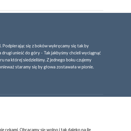
i. Podpierając się z boków wykręcamy się tak by 
 drugi unieść do góry - Tak jakbyśmy chcieli wyciągnąć 
ru na której siedzieliśmy. Z jednego boku czujemy 
 ponieważ staramy się by głowa zostawała w pionie.
 rękami. Obracamy się wolno i tak daleko na ile 