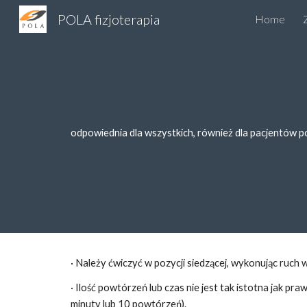
POLA fizjoterapia
Home
Sk
odpowiednia dla wszystkich, również dla pacjentów po 
· Należy ćwiczyć w pozycji siedzącej, 
wykonując ruch 
w
· Ilość pow
tórzeń lub czas
 nie jest tak istotna jak p
minuty lub 10 powtórzeń).