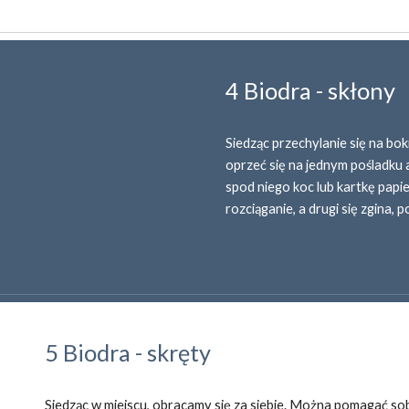
4 Biodra - skłony
Siedząc przechylanie się na bok
oprzeć się na jednym pośladku a
spod niego koc lub kartkę papie
rozciąganie, a drugi się zgina,
5 Biodra - skręty
S
iedząc w miejscu, 
obracamy się za siebie. Można pomagać sobie