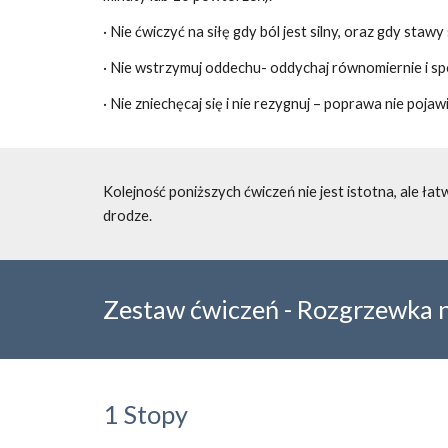
· Nie ćwiczyć na siłę gdy ból jest silny, oraz gdy staw
· Nie wstrzymuj oddechu- oddychaj równomiernie i spo
· Nie zniechęcaj się i nie rezygnuj – poprawa nie poja
Kolejność poniższych ćwiczeń nie jest istotna, ale łat
drodze.
Zestaw ćwiczeń 
- Rozgrzewka 
1 Stopy