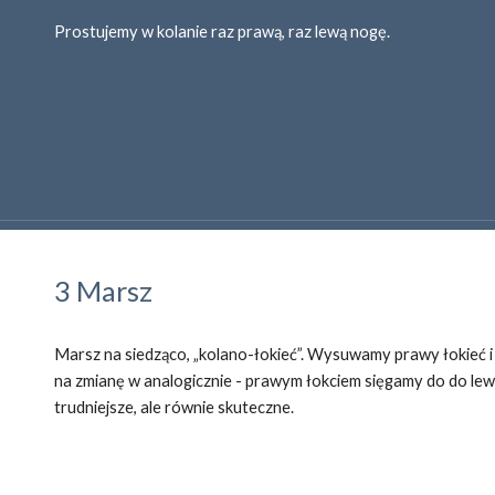
Prostujemy w kolanie raz prawą, raz lewą nogę.
3 Marsz
Marsz na siedząco, „kolano-łokieć”. Wysuwamy prawy łokieć i
na zmianę w analogicznie - prawym łokciem sięgamy do do lew
trudniejsze, ale równie skuteczne.