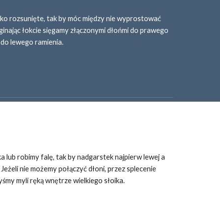
kko rozsunięte, tak by móc między nie wyprostować 
ginając łokcie sięgamy złączonymi dłońmi do prawego 
 do lewego ramienia.
 lub robimy falę, tak by nadgarstek najpierw lewej a 
eżeli nie możemy połączyć dłoni, przez splecenie 
śmy myli ręką wnętrze wielkiego słoika.