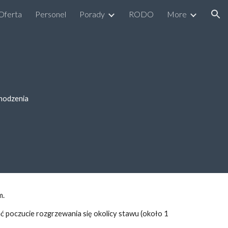
Oferta
Personel
Porady
RODO
More
ion
chodzenia
m
. 
ć poczucie rozgrzewania się okolicy stawu (około 1 