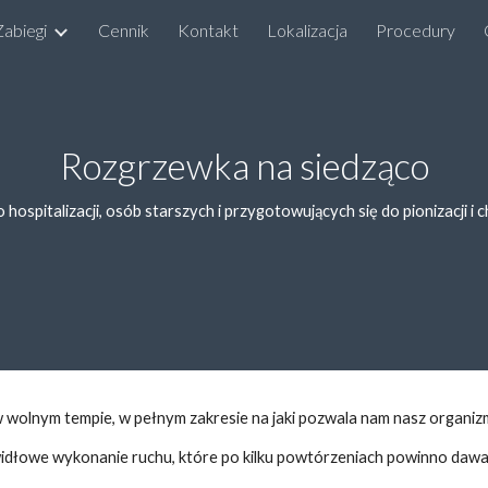
Zabiegi
Cennik
Kontakt
Lokalizacja
Procedury
ip to main content
Skip to navigat
Rozgrzewka na siedząco
hospitalizacji, osób starszych i przygotowujących się do pionizacji i 
 wolnym tempie, w pełnym zakresie na jaki poz
wala nam nasz organiz
rawidłowe wykonanie ruchu
, które po kilku powtórzeniach powinno dawa