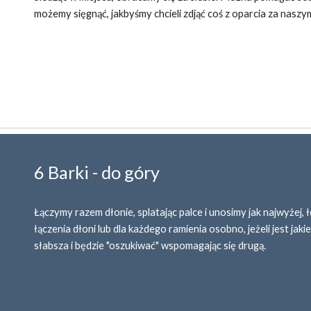
możemy sięgnąć, jakbyśmy chcieli zdjąć coś z oparcia za naszym
6 Barki - do góry
Łączymy razem dłonie, splatając palce i unosimy jak najwyżej
łączenia dłoni lub dla każdego ramienia osobno, jeżeli jest jaki
słabsza i będzie "oszukiwać" wspomagając się drugą.