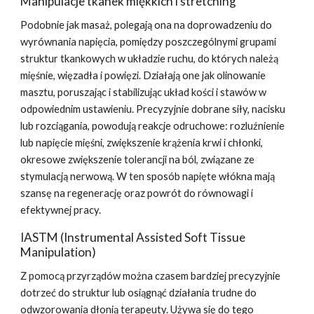
Manipulacje tkanek miękkich i stretching
Podobnie jak masaż, polegają ona na doprowadzeniu do
wyrównania napięcia, pomiędzy poszczególnymi grupami
struktur tkankowych w układzie ruchu, do których należą
mięśnie, więzadła i powięzi. Działają one jak olinowanie
masztu, poruszając i stabilizując układ kości i stawów w
odpowiednim ustawieniu. Precyzyjnie dobrane siły, nacisku
lub rozciągania, powodują reakcje odruchowe: rozluźnienie
lub napięcie mięśni, zwiększenie krążenia krwi i chłonki,
okresowe zwiększenie tolerancji na ból, związane ze
stymulacją nerwową. W ten sposób napięte włókna mają
szansę na regenerację oraz powrót do równowagi i
efektywnej pracy.
IASTM (Instrumental Assisted Soft Tissue
Manipulation)
Z pomocą przyrządów można czasem bardziej precyzyjnie
dotrzeć do struktur lub osiągnąć działania trudne do
odwzorowania dłonią terapeuty. Używa się do tego