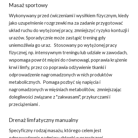
Masaż sportowy
Wykonywany przed ćwiczeniami i wysiłkiem fizycznym, kiedy
jako uzupełnienie rozgrzewki ma za zadanie przygotować
układ ruchu do wytężonej pracy, zmniejszyć ryzyko kontuzji i
urazów. Sporadycznie może zastąpić trening gdy
uniemożliwia go uraz. Stosowany po wytężonej pracy
fizycznej, np. intensywnym treningu lub udziale w zawodach,
wspomaga powrót mięśni do równowagi, poprawia krążenie
krwi i limfy, przez co poprawia odżywienie tkanki i
odprowadzenie nagromadzonych w nich produktów
metabolicznych. Pomaga pozbyć się napięcia i
nagromadzonych w mięśniach metabolitów, zmniejszając
dolegliwości związane z "zakwasami", przykurczami i
przeciążeniami .
Drenaż limfatyczny manualny
Specyficzny rodzaj masażu, którego celem jest
odprowadzenie nadmiaru chłonki w przestrzeni