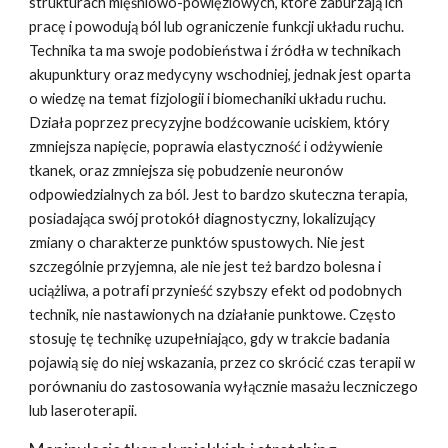
strukturach mięśniowo-powięziowych, które zaburzają ich
pracę i powodują ból lub ograniczenie funkcji układu ruchu.
Technika ta ma swoje podobieństwa i źródła w technikach
akupunktury oraz medycyny wschodniej, jednak jest oparta
o wiedzę na temat fizjologii i biomechaniki układu ruchu.
Działa poprzez precyzyjne bodźcowanie uciskiem, który
zmniejsza napięcie, poprawia elastyczność i odżywienie
tkanek, oraz zmniejsza się pobudzenie neuronów
odpowiedzialnych za ból. Jest to bardzo skuteczna terapia,
posiadająca swój protokół diagnostyczny, lokalizujący
zmiany o charakterze punktów spustowych. Nie jest
szczególnie przyjemna, ale nie jest też bardzo bolesna i
uciążliwa, a potrafi przynieść szybszy efekt od podobnych
technik, nie nastawionych na działanie punktowe. Często
stosuję tę technikę uzupełniająco, gdy w trakcie badania
pojawią się do niej wskazania, przez co skrócić czas terapii w
porównaniu do zastosowania wyłącznie masażu leczniczego
lub laseroterapii.