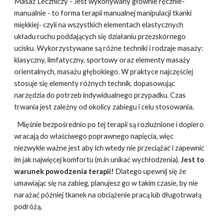
Masaż Leczniczy - Jest wykonywany głównie ręcznie-
manualnie - to forma terapii manualnej manipulacji tkanki
miękkiej- czyli na wszystkich elementach elastycznych
układu ruchu poddających się działaniu przezskórnego
ucisku. Wykorzystywane są różne techniki i rodzaje masaży:
klasyczny, limfatyczny, sportowy oraz elementy masaży
orientalnych, masażu głębokiego. W praktyce najczęściej
stosuje się elementy różnych technik, dopasowując
narzędzia do potrzeb indywidualnego przypadku. Czas
trwania jest zależny od okolicy zabiegu i celu stosowania.
Mięśnie bezpośrednio po tej terapii są rozluźnione i dopiero
wracają do właściwego poprawnego napięcia, więc
niezwykle ważne jest aby ich wtedy nie przeciążać i zapewnić
im jak najwięcej komfortu (m.in unikać wychłodzenia).
Jest to
warunek powodzenia terapii!
Dlatego upewnij się że
umawiając się na zabieg, planujesz go w takim czasie, by nie
narażać później tkanek na obciążenie pracą lub długotrwałą
podróżą.