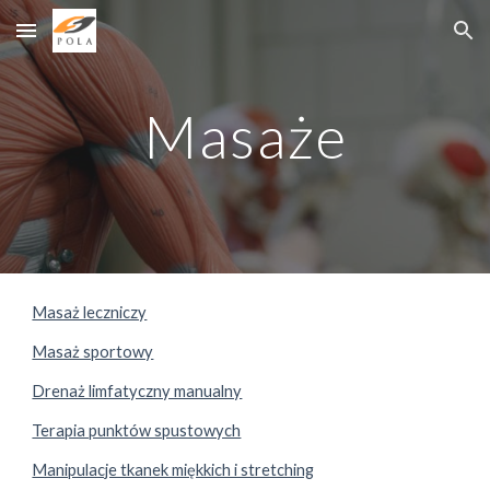
Skip to main content
Skip to navigation
Masaże
Masaż leczniczy
Masaż sportowy
Drenaż limfatyczny manualny
Terapia punktów spustowych
Manipulacje tkanek miękkich i stretching