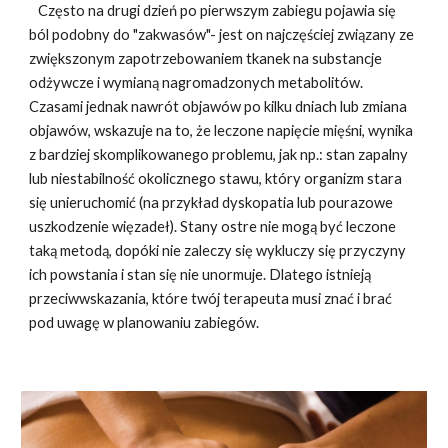
Często na drugi dzień po pierwszym zabiegu pojawia się
ból podobny do "zakwasów"- jest on najczęściej związany ze
zwiększonym zapotrzebowaniem tkanek na substancje
odżywcze i wymianą nagromadzonych metabolitów.
Czasami jednak nawrót objawów po kilku dniach lub zmiana
objawów, wskazuje na to, że leczone napięcie mięśni, wynika
z bardziej skomplikowanego problemu, jak np.: stan zapalny
lub niestabilność okolicznego stawu, który organizm stara
się unieruchomić (na przykład dyskopatia lub pourazowe
uszkodzenie więzadeł). Stany ostre nie mogą być leczone
taką metodą, dopóki nie zaleczy się wykluczy się przyczyny
ich powstania i stan się nie unormuje. Dlatego istnieją
przeciwwskazania, które twój terapeuta musi znać i brać
pod uwagę w planowaniu zabiegów.