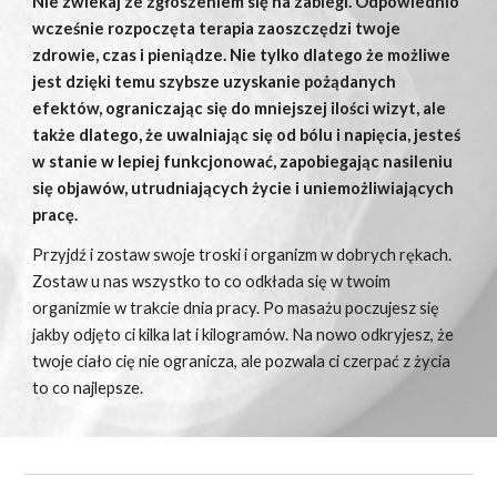
Nie zwlekaj ze zgłoszeniem się na zabiegi. Odpowiednio
wcześnie rozpoczęta terapia zaoszczędzi twoje
zdrowie, czas i pieniądze. Nie tylko dlatego że możliwe
jest dzięki temu szybsze uzyskanie pożądanych
efektów, ograniczając się do mniejszej ilości wizyt, ale
także dlatego, że uwalniając się od bólu i napięcia, jesteś
w stanie w lepiej funkcjonować, zapobiegając nasileniu
się objawów, utrudniających życie i uniemożliwiających
pracę.
Przyjdź i zostaw swoje troski i organizm w dobrych rękach.
Zostaw u nas wszystko to co odkłada się w twoim
organizmie w trakcie dnia pracy. Po masażu poczujesz się
jakby odjęto ci kilka lat i kilogramów. Na nowo odkryjesz, że
twoje ciało cię nie ogranicza, ale pozwala ci czerpać z życia
to co najlepsze.