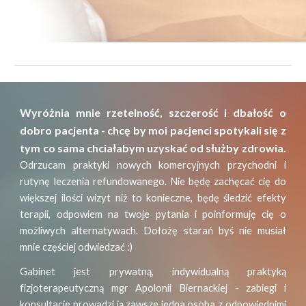
Wyróżnia mnie rzetelność, szczerość i dbałość o
dobro pacjenta - chcę by moi pacjenci spotykali się z
tym co sama chciałabym uzyskać od służby zdrowia.
Odrzucam praktyki nowych komercyjnych przychodni i
rutynę leczenia refundowanego. Nie będę zachęcać cię do
większej ilości wizyt niż to konieczne, będę śledzić efekty
terapii, odpowiem na twoje
pytania
i poinformuję cię o
możliwych alternatywach.
Dołożę starań byś nie musiał
mnie częściej odwiedzać :)
Gabinet jest prywatną, indywidualną praktyką
fizjoterapeutyczną mgr Apolonii Biernackiej - zabiegi i
konsultacje prowadzi ją zawsze jedna osoba z odpowiednimi