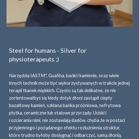
Steel for humans - Silver for
physioterapeuts ;)
Narzędzia IASTM*, GuaSha, bańki i kamienie, oraz wiele
innych technik może być wykorzystywanych w trakcie jednej
terapii tkanek miękkich. Często są tak delikatne, że nie
zorientowałbyś się kiedy dotyk dłoni zastąpił ciepły
bazaltowy kamień, szklana bańka próżniowa, nefrytowa
płytka, ceramiczne lub stalowe przyrządy. Uciski i
rozcierania nimi, nie zostawiają śladów, chyba że w postaci
przyjemnego i pożądanego efektu rozluźnienia struktur,
które trudno byłoby dosięgnąć i odbarczyć, samą dłonią.