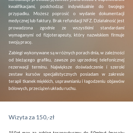
kwalifikacjami, podchodząc indywidualnie do twojego
przypadku. Możesz poprosić o wydanie dokumentacji
medycznej lub faktury. Brak refundacji NFZ. Działalność jest
prowadzona zgodnie ze wszystkimi standardami
wymaganymi od fizjoterapeuty, który nazwiskiem firmuje
swoją pracę.
Zabiegi wykonywane są w różnych porach dnia, w zależności
od bieżącego grafiku, zawsze po uprzedniej telefonicznej
rezerwacji terminu. Największe doświadczenie i szeroki
zestaw kursów specjalistycznych posiadam w zakresie
terapii tkanek miękkich, usprawnianiu i łagodzeniu objawów
bólowych, przeciążeń układu ruchu.
Wizyta za 150,-zł
150zł max za zabieg terapeutyczny do 50minut (masażu