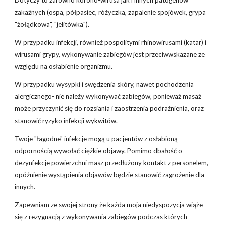
Dotyczy to zarówno korono-wirusa jak i innych patogenów
zakaźnych (ospa, półpasiec, różyczka, zapalenie spojówek, grypa
"żołądkowa", "jelitówka").
W przypadku infekcji, również pospolitymi rhinowirusami (katar) i
wirusami grypy, wykonywanie zabiegów jest przeciwwskazane ze
względu na osłabienie organizmu.
W przypadku wysypki i swędzenia skóry, nawet pochodzenia
alergicznego- nie należy wykonywać zabiegów, ponieważ masaż
może przyczynić się do rozsiania i zaostrzenia podrażnienia, oraz
stanowić ryzyko infekcji wykwitów.
Twoje "łagodne" infekcje mogą u pacjentów z osłabioną
odpornością wywołać ciężkie objawy. Pomimo dbałość o
dezynfekcje powierzchni masz przedłużony kontakt z personelem,
opóźnienie wystąpienia objawów będzie stanowić zagrożenie dla
innych.
Zapewniam ze swojej strony że każda moja niedyspozycja wiąże
się z rezygnacją z wykonywania zabiegów podczas których