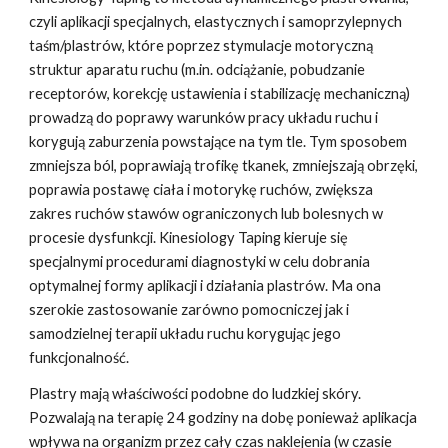
czyli aplikacji specjalnych, elastycznych i samoprzylepnych 
taśm/plastrów, które poprzez stymulacje motoryczną 
struktur aparatu ruchu (m.in. odciążanie, pobudzanie 
receptorów, korekcję ustawienia i stabilizację mechaniczną) 
prowadzą do poprawy warunków pracy układu ruchu i 
korygują zaburzenia powstające na tym tle. Tym sposobem 
zmniejsza ból, poprawiają trofikę tkanek, zmniejszają obrzęki, 
poprawia postawę ciała i motorykę ruchów, zwiększa 
zakres ruchów stawów ograniczonych lub bolesnych w 
procesie dysfunkcji. Kinesiology Taping kieruje się 
specjalnymi procedurami diagnostyki w celu dobrania 
optymalnej formy aplikacji i działania plastrów. Ma ona 
szerokie zastosowanie zarówno pomocniczej jak i 
samodzielnej terapii układu ruchu korygując jego 
funkcjonalność.
Plastry mają właściwości podobne do ludzkiej skóry. 
Pozwalają na terapię 24 godziny na dobę ponieważ aplikacja 
wpływa na organizm przez cały czas naklejenia (w czasie 