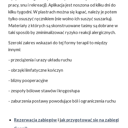
pracy, snu i rekreacji). Aplikacja jest noszona od kilku dni do 
kilku tygodni. W plastrach można się kąpać, należy je potem 
tylko osuszyć ręcznikiem (nie wolno ich suszyć suszarką). 
Materiały z których są skonstruowane taśmy są dobrane w 
taki sposób by zminimalizować ryzyko reakcji alergicznych.
Szeroki zakres wskazań do tej formy terapii to między 
innymi:
- przeciążenia i urazy układu ruchu
- obrzęki limfatyczne kończyn
- blizny pooperacyjne
- zespoły bólowe stawów i kręgosłupa
- zaburzenia postawy powodujące ból i ograniczenia ruchu
Rezerwacja zabiegów
 i j
ak przygotować się na zabiegi